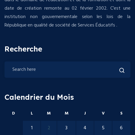
dans le domaine de l’éducation et de la formation et dont la
date de création remonte au 02 février 2002. C’est une
institution non gouvernementale selon les lois de la
République en qualité de société de Services Éducatifs .
Recherche
Calendrier du Mois
D
L
M
M
J
V
S
1
2
3
4
5
6