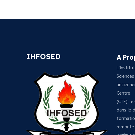
IHFOSED
A Pro
L’Insti
Science
ancienn
Centre 
(CTE) es
dans le 
formatio
remonte 