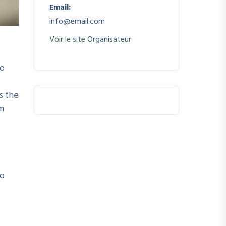
Email:
info@email.com
Voir le site Organisateur
io
s the
em
io