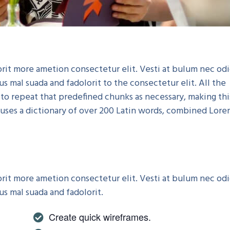
rorit more ametion consectetur elit. Vesti at bulum nec od
mal suada and fadolorit to the consectetur elit. All the
to repeat that predefined chunks as necessary, making thi
t uses a dictionary of over 200 Latin words, combined Lor
rorit more ametion consectetur elit. Vesti at bulum nec od
 mal suada and fadolorit.
Create quick wireframes.