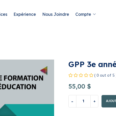
ices
Expérience
Nous Joindre
Compte
GPP 3e ann
( 0 out of 5 
55,00
$
AJOUT
-
+