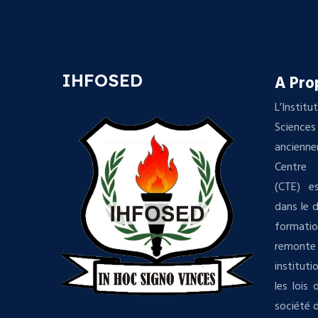
IHFOSED
A Pro
L’Insti
Science
ancienn
Centre 
(CTE) es
dans le 
formatio
remonte 
institut
les lois
société d