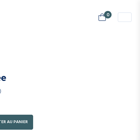
0
ée
)
ER AU PANIER