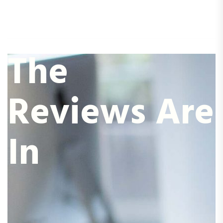
The
Reviews Are
In