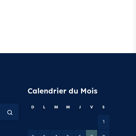
Calendrier du Mois
D
L
M
M
J
V
S
1