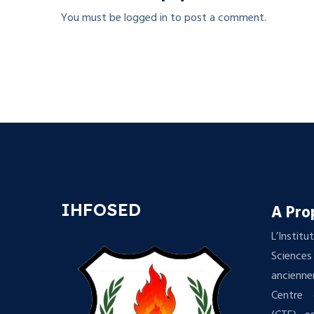
You must be
logged in
to post a comment.
IHFOSED
A Pro
L’Insti
Science
ancienn
Centre 