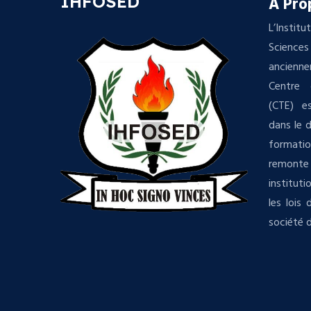
IHFOSED
A Pro
L’Insti
Science
ancienn
Centre 
(CTE) es
dans le 
formatio
remonte 
institut
les lois
société d