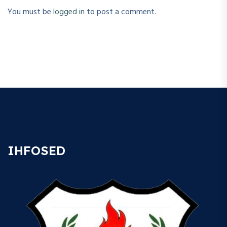
You must be
logged in
to post a comment.
IHFOSED